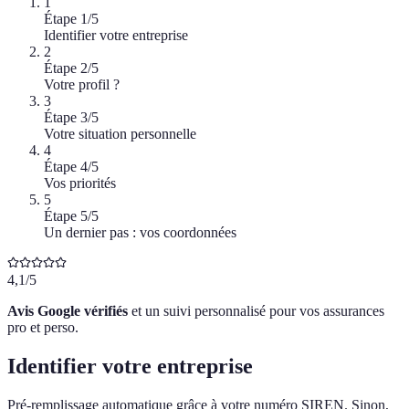
1
Étape
1
/
5
Identifier votre entreprise
2
Étape
2
/
5
Votre profil ?
3
Étape
3
/
5
Votre situation personnelle
4
Étape
4
/
5
Vos priorités
5
Étape
5
/
5
Un dernier pas : vos coordonnées
4,1/5
Avis Google vérifiés
et un suivi personnalisé pour vos assurances
pro et perso.
Identifier votre entreprise
Pré-remplissage automatique grâce à votre numéro SIREN. Sinon,