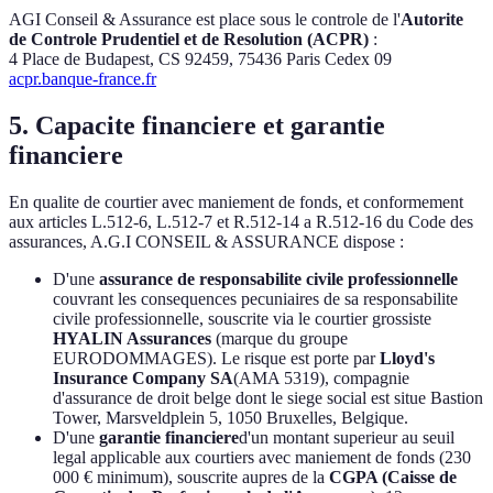
AGI Conseil & Assurance est place sous le controle de l'
Autorite
de Controle Prudentiel et de Resolution (ACPR)
:
4 Place de Budapest, CS 92459, 75436 Paris Cedex 09
acpr.banque-france.fr
5. Capacite financiere et garantie
financiere
En qualite de courtier avec maniement de fonds, et conformement
aux articles L.512-6, L.512-7 et R.512-14 a R.512-16 du Code des
assurances, A.G.I CONSEIL & ASSURANCE dispose :
D'une
assurance de responsabilite civile professionnelle
couvrant les consequences pecuniaires de sa responsabilite
civile professionnelle, souscrite via le courtier grossiste
HYALIN Assurances
(marque du groupe
EURODOMMAGES). Le risque est porte par
Lloyd's
Insurance Company SA
(AMA 5319), compagnie
d'assurance de droit belge dont le siege social est situe Bastion
Tower, Marsveldplein 5, 1050 Bruxelles, Belgique.
D'une
garantie financiere
d'un montant superieur au seuil
legal applicable aux courtiers avec maniement de fonds (230
000 € minimum), souscrite aupres de la
CGPA (Caisse de