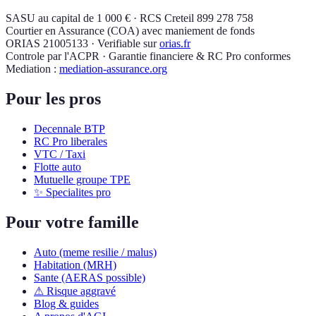
SASU au capital de 1 000 € · RCS Creteil 899 278 758
Courtier en Assurance (COA) avec maniement de fonds
ORIAS 21005133 · Verifiable sur
orias.fr
Controle par l'ACPR · Garantie financiere & RC Pro conformes
Mediation :
mediation-assurance.org
Pour les pros
Decennale BTP
RC Pro liberales
VTC / Taxi
Flotte auto
Mutuelle groupe TPE
✨ Specialites pro
Pour votre famille
Auto (meme resilie / malus)
Habitation (MRH)
Sante (AERAS possible)
⚠ Risque aggravé
Blog & guides