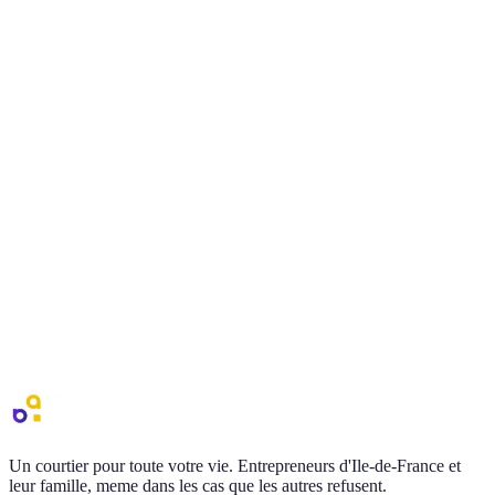
RC Pro pour freelances
Consultants, coachs, services aux entreprises
Ce site se focalise sur la RC Pro des metiers de service : consultants,
coachs, formateurs, freelances IT/cyber, chef de projet. Risques
specifiques et garanties adaptees.
Conseil et consulting
Freelance IT et cyber
Coaching et formation
Vous etes en Ile-de-France ?
Notre equipe AGI vous accompagne directement sur agiassurance.fr
— que vous soyez particulier, professionnel, ou dans une situation
de risque sur mesure.
Decouvrir AGI
Etre rappele
Un courtier pour toute votre vie. Entrepreneurs d'Ile-de-France et
leur famille, meme dans les cas que les autres refusent.