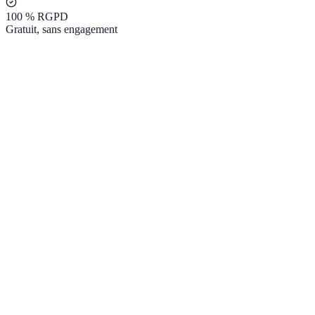
100 % RGPD
Gratuit, sans engagement
Decennale : obligatoire AVANT le 1er chantier
Comment AGI vous trouve une decennale premiere activite
Metiers BTP acceptes en premiere activite
Votre CA previsionnel : comment l'estimer
Cas des reconversions professionnelles
avant ouverture du chantier