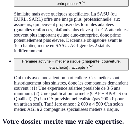
entrepreneur ?
Similaire mais avec quelques specificites. La SASU (ou
EURL, SARL) offre une image plus 'professionnelle' aux
assureurs, qui peuvent proposer des formules adaptees
(garanties renforcees, plafonds plus eleves). Le CA attendu est
souvent plus important qu'une auto-entreprise, donc prime
potentiellement plus elevee. Decennale obligatoire avant le
1er chantier, meme en SASU. AGI gere les 2 statuts
indifferemment.
Premiere activite + metier a risque (charpente, couverture,
etancheite) : accepte ?
Oui mais avec une attention particuliere. Ces metiers sont
historiquement plus sinistres, donc les compagnies demandent
souvent : (1) Une experience salariee prealable de 3-5 ans
minimum, (2) Une qualification formelle (CAP + BP/BTS ou
Qualibat), (3) Un CA previsionnel realiste (pas 200 k€ pour
un artisan seul). Tarif 1ere annee : 2 000 a 4 500 €/an selon
metier. AGI a 2 compagnies specialisees metiers a risque.
Votre dossier merite une vraie expertise.