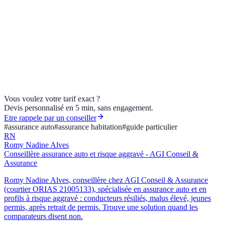
Article invité rédigé par [ANG Assurance]
(https://www.angassurance.fr), spécialiste de l'assurance des
particuliers (auto, habitation). Contenu éducatif publié dans le
cadre d'un partenariat éditorial avec AGI Conseil & Assurance.
Vous voulez votre tarif exact ?
Devis personnalisé en 5 min, sans engagement.
Etre rappele par un conseiller
#
assurance auto
#
assurance habitation
#
guide particulier
RN
Romy Nadine Alves
Conseillère assurance auto et risque aggravé - AGI Conseil &
Assurance
Romy Nadine Alves, conseillère chez AGI Conseil & Assurance
(courtier ORIAS 21005133), spécialisée en assurance auto et en
profils à risque aggravé : conducteurs résiliés, malus élevé, jeunes
permis, après retrait de permis. Trouve une solution quand les
comparateurs disent non.