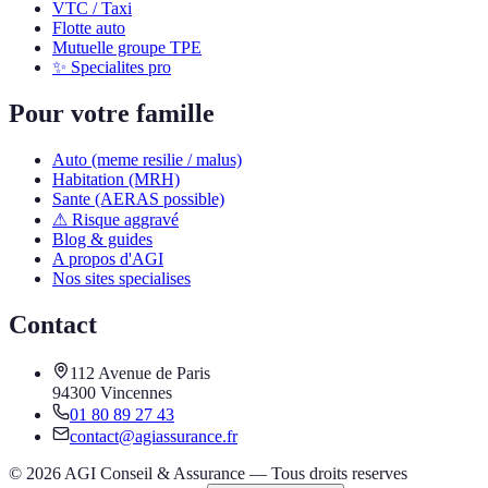
VTC / Taxi
Flotte auto
Mutuelle groupe TPE
✨ Specialites pro
Pour votre famille
Auto (meme resilie / malus)
Habitation (MRH)
Sante (AERAS possible)
⚠ Risque aggravé
Blog & guides
A propos d'AGI
Nos sites specialises
Contact
112 Avenue de Paris
94300 Vincennes
01 80 89 27 43
contact@agiassurance.fr
©
2026
AGI Conseil & Assurance — Tous droits reserves