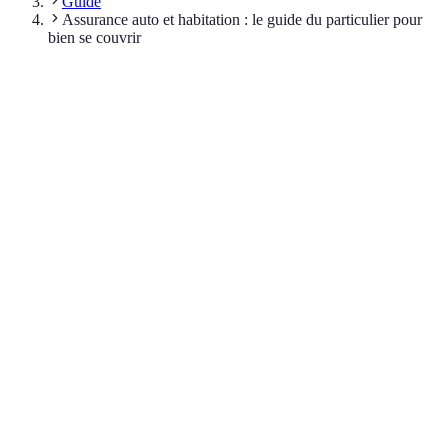
Guide
Assurance auto et habitation : le guide du particulier pour
bien se couvrir
Sommaire
L'assurance auto : l'obligation qui ne se limite pas au
minimum
L'assurance habitation : obligatoire pour le locataire, vivement
conseillée pour le propriétaire
Auto + habitation : pourquoi raisonner ensemble
En résumé