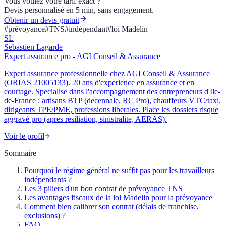
Vous voulez votre tarif exact ?
Devis personnalisé en 5 min, sans engagement.
Obtenir un devis gratuit
#
prévoyance
#
TNS
#
indépendant
#
loi Madelin
SL
Sebastien Lagarde
Expert assurance pro - AGI Conseil & Assurance
Expert assurance professionnelle chez AGI Conseil & Assurance
(ORIAS 21005133). 20 ans d'experience en assurance et en
courtage. Specialise dans l'accompagnement des entrepreneurs d'Ile-
de-France : artisans BTP (decennale, RC Pro), chauffeurs VTC/taxi,
dirigeants TPE/PME, professions liberales. Place les dossiers risque
aggravé pro (apres resiliation, sinistralite, AERAS).
Voir le profil
Sommaire
Pourquoi le régime général ne suffit pas pour les travailleurs
indépendants ?
Les 3 piliers d'un bon contrat de prévoyance TNS
Les avantages fiscaux de la loi Madelin pour la prévoyance
Comment bien calibrer son contrat (délais de franchise,
exclusions) ?
FAQ