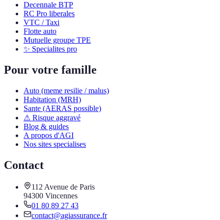
Decennale BTP
RC Pro liberales
VTC / Taxi
Flotte auto
Mutuelle groupe TPE
✨ Specialites pro
Pour votre famille
Auto (meme resilie / malus)
Habitation (MRH)
Sante (AERAS possible)
⚠ Risque aggravé
Blog & guides
A propos d'AGI
Nos sites specialises
Contact
112 Avenue de Paris
94300 Vincennes
01 80 89 27 43
contact@agiassurance.fr