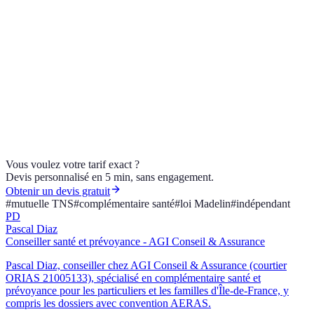
La loi Madelin réduit-elle vraiment l'impôt ?
Puis-je couvrir mon conjoint et mes enfants ?
Une complémentaire santé taillée pour les indépendants,
fiscalement optimisée : AGI Conseil & Assurance, courtier ORIAS
21005133, compare les mutuelles TNS Madelin. Demandez votre
devis.
Vous voulez votre tarif exact ?
Devis personnalisé en 5 min, sans engagement.
Obtenir un devis gratuit
#
mutuelle TNS
#
complémentaire santé
#
loi Madelin
#
indépendant
PD
Pascal Diaz
Conseiller santé et prévoyance - AGI Conseil & Assurance
Pascal Diaz, conseiller chez AGI Conseil & Assurance (courtier
ORIAS 21005133), spécialisé en complémentaire santé et
prévoyance pour les particuliers et les familles d'Île-de-France, y
compris les dossiers avec convention AERAS.