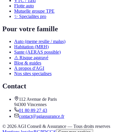
VTC / Taxi
Flotte auto
Mutuelle groupe TPE
✨ Specialites pro
Pour votre famille
Auto (meme resilie / malus)
Habitation (MRH)
Sante (AERAS possible)
⚠ Risque aggravé
Blog & guides
A propos d'AGI
Nos sites specialises
Contact
112 Avenue de Paris
94300 Vincennes
01 80 89 27 43
contact@agiassurance.fr
©
2026
AGI Conseil & Assurance — Tous droits reserves
Mentions legales
RGPD
CGS