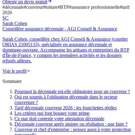
Obtenir un devis gratuit
#
décennale
#
couvreur
#
toiture
#
BTP
#
assurance professionnelle
#
tarif
2026
SC
Sarah Cohen
Conseillère assurance décennale - AGI Conseil & Assurance
Sarah Cohen, conseillère chez AGI Conseil & Assurance (courtier
ORIAS 21005133), spécialisée en assurance décennale et
dommage-ouvrage. Accompagne les artisans et entreprises du BTP
d'Île-de-France, y compris les premières activités et les dossiers
refusés ailleurs.
Voir le profil
Sommaire
Pourquoi la décennale est-elle obligatoire pour un couvreur ?
Qui est soumis à l'obligation décennale dans le secteur
couverture ?
Tarif décennale couvreur 2026 : les fourchettes réelles
Les critères qui font bouger votre prime
Ce que doit contenir votre attestation décennale
Décennale couvreur après sinistre ou résiliation : que faire ?
Couvreur et chef d'entreprise : pensez aussi à votre protection
personnelle