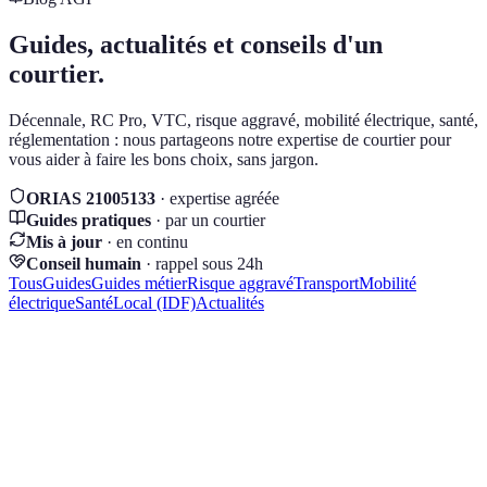
Guides, actualités et
conseils d'un
courtier.
Décennale, RC Pro, VTC, risque aggravé, mobilité électrique, santé,
réglementation : nous partageons notre expertise de courtier pour
vous aider à faire les bons choix, sans jargon.
ORIAS 21005133
·
expertise agréée
Guides pratiques
·
par un courtier
Mis à jour
·
en continu
Conseil humain
·
rappel sous 24h
Tous
Guides
Guides métier
Risque aggravé
Transport
Mobilité
électrique
Santé
Local (IDF)
Actualités
Guide
28 juillet 2026
Attestation d'assurance décennale : l'obtenir et la