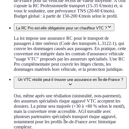
de-France pour un véhicule récent de valeur moyenne. À cela
s'ajoute la RC Professionnelle transport (15-35 €/mois) et, si
vous le souhaitez, une prévoyance TNS (20-60 €/mois).
Budget global : à partir de 150-200 €/mois selon le profil.
La RC Pro est-elle obligatoire pour un chauffeur VTC ?
La loi impose une assurance RC pour le transport de
passagers à titre onéreux (Code des transports L.3122-1), qui
couvre les dommages causés aux passagers. En pratique, cette
couverture est intégrée dans les contrats d'assurance véhicule
"usage VTC" proposés par les assureurs spécialisés. Une RC
Pro complémentaire peut couvrir les litiges clients, les
dommages matériels hors véhicule, et la protection juridique.
Un VTC résilié peut-il trouver une assurance en Île-de-France ?
Oui, même après une résiliation (sinistralité, non-paiement),
des assureurs spécialisés risque aggravé VTC acceptent les
dossiers. La prime sera majorée (+30 à +80 % selon le motif),
mais la couverture reste accessible. AGI travaille avec
plusieurs partenaires spécialisés transport risque aggravé,
notamment pour les profils Île-de-France avec historique
complexe.