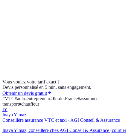
profil standard
profil plus complexe
Tarifs indicatifs soumis à étude personnalisée. Les
fourchettes ci-dessus reflètent le marché francilien 2026
pour des profils standards. Les conditions exactes
(plafonds, franchises, exclusions, zones géographiques)
dépendent de la compagnie et du contrat sélectionné
par votre conseiller AGI.
Vous voulez votre tarif exact ?
Devis personnalisé en 5 min, sans engagement.
Obtenir un devis gratuit
#
VTC
#
auto-entrepreneur
#
Île-de-France
#
assurance
transport
#
chauffeur
IY
Inaya Ylmaz
Conseillère assurance VTC et taxi - AGI Conseil & Assurance
Inaya Ylmaz, conseillère chez AGI Conseil & Assurance (courtier