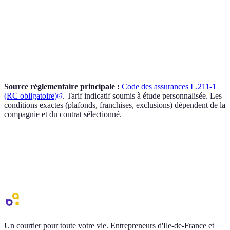
proprietaire **et les conducteurs declares**. Si vous pretez
votre voiture a une personne **non-declaree**, votre RC ne
couvre pas et l'autre conducteur doit avoir sa **propre
assurance temporaire**.
Pour un vehicule en attente de revente, est-ce obligatoire ?
Tant que la **carte grise** est a votre nom, l'assurance auto
**est obligatoire** (article L.211-1 du Code des assurances).
Solutions : assurance temporaire ou **vol/incendie seule**
(moins chere).
Source réglementaire principale :
Code des assurances L.211-1
(RC obligatoire)
. Tarif indicatif soumis à étude personnalisée. Les
conditions exactes (plafonds, franchises, exclusions) dépendent de la
compagnie et du contrat sélectionné.
Devis
auto temporaire
personnalise
Un conseiller AGI vous recontacte sous 24-48h. Gratuit, sans
engagement.
Demander un devis
Voir tous nos contrats
auto
Un courtier pour toute votre vie. Entrepreneurs d'Ile-de-France et