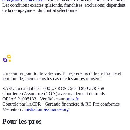
Les conditions exactes (plafonds, franchises, exclusions) dépendent
de la compagnie et du contrat sélectionné.
Devis
assurance scooter
personnalise
Un conseiller AGI vous recontacte sous 24-48h. Gratuit, sans
engagement.
Demander un devis
Voir tous nos contrats
moto
Un courtier pour toute votre vie. Entrepreneurs d'Ile-de-France et
leur famille, meme dans les cas que les autres refusent.
SASU au capital de 1 000 € · RCS Creteil 899 278 758
Courtier en Assurance (COA) avec maniement de fonds
ORIAS 21005133 · Verifiable sur
orias.fr
Controle par l'ACPR · Garantie financiere & RC Pro conformes
Mediation :
mediation-assurance.org
Pour les pros