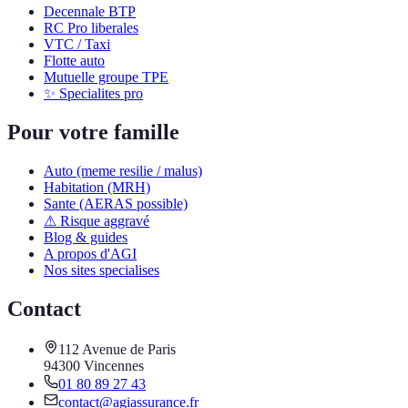
Decennale BTP
RC Pro liberales
VTC / Taxi
Flotte auto
Mutuelle groupe TPE
✨ Specialites pro
Pour votre famille
Auto (meme resilie / malus)
Habitation (MRH)
Sante (AERAS possible)
⚠ Risque aggravé
Blog & guides
A propos d'AGI
Nos sites specialises
Contact
112 Avenue de Paris
94300 Vincennes
01 80 89 27 43
contact@agiassurance.fr