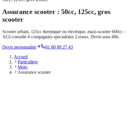
Assurance scooter : 50cc, 125cc, gros
scooter
Scooter urbain, 125cc thermique ou electrique, maxi-scooter 600cc :
AGI consulte 6 compagnies specialistes 2-roues. Devis sous 48h.
Devis personnalise
01 80 89 27 43
Accueil
Particuliers
Moto
Assurance scooter
**Scooter 50cc** : permis AM (BSR) a 14 ans, vitesse max
45 km/h, plaque obligatoire
**Scooter 125cc** : permis A1 (16 ans) ou permis B +