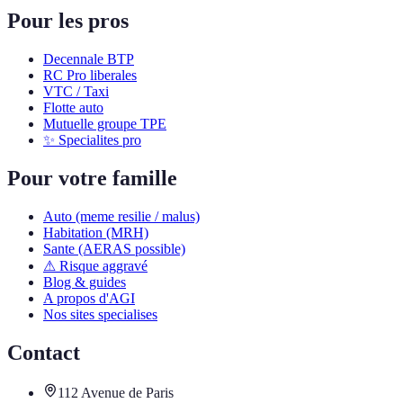
Pour les pros
Decennale BTP
RC Pro liberales
VTC / Taxi
Flotte auto
Mutuelle groupe TPE
✨ Specialites pro
Pour votre famille
Auto (meme resilie / malus)
Habitation (MRH)
Sante (AERAS possible)
⚠ Risque aggravé
Blog & guides
A propos d'AGI
Nos sites specialises
Contact
112 Avenue de Paris