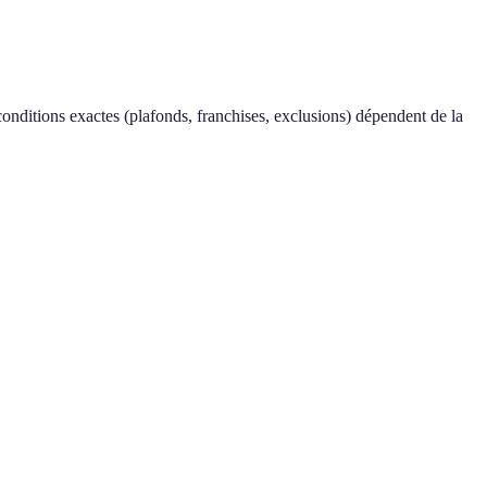
ormation initiale coute environ **2 500 €** et dure 5 jours.
**risque thermique batterie** (incendie li-ion, emballement thermique)
 conditions exactes (plafonds, franchises, exclusions) dépendent de la