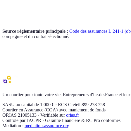
Faut-il une formation Quali'PV pour obtenir la decennale ?
Oui, dans 90 % des cas. **Sans Quali'PV ou QualiPAC** (selon la
Renouvellement par audit chantier tous les 3 ans. Comptez **800
Couvre-t-on les batteries de stockage avec la decennale photovolta
**Partiellement**. La pose des **batteries lithium-ion** est cou
est souvent en exclusion. Une **RC Exploitation** complement
Source réglementaire principale :
Code des assurances L.241-1 (obl
compagnie et du contrat sélectionné.
Devis
decennale photovoltaique
personnali
Un conseiller AGI vous recontacte sous 24-48h. Gratuit, sans engage
Demander un devis
Voir tous nos contrats
decennale
Un courtier pour toute votre vie. Entrepreneurs d'Ile-de-France et leur
SASU au capital de 1 000 € · RCS Creteil 899 278 758
Courtier en Assurance (COA) avec maniement de fonds
ORIAS 21005133 · Verifiable sur
orias.fr
Controle par l'ACPR · Garantie financiere & RC Pro conformes
Mediation :
mediation-assurance.org