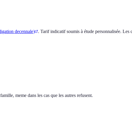
 nature de l'installation), les compagnies refusent votre dossier. La f
-1 500 €/an** de cout total certification.
ique ?
verte par la decennale photovoltaique si le contrat le precise. Mais le 
aire est recommandee pour ce risque specifique.
igation decennale)
. Tarif indicatif soumis à étude personnalisée. Les
se
ment.
 famille, meme dans les cas que les autres refusent.