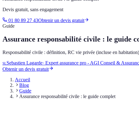
Devis gratuit, sans engagement
01 80 89 27 43
Obtenir un devis gratuit
Guide
Assurance responsabilité civile : le guide 
Responsabilité civile : définition, RC vie privée (incluse en habitat
Sebastien Lagarde
·
Expert assurance pro - AGI Conseil & Assuran
SL
Obtenir un devis gratuit
Accueil
Blog
Guide
Assurance responsabilité civile : le guide complet
Sommaire
Qu'est-ce que la responsabilité civile (définition juridique) ?
La Responsabilité Civile Vie Privée : pour qui et pour quoi ?
La Responsabilité Civile Professionnelle (RC Pro) : pourquoi est