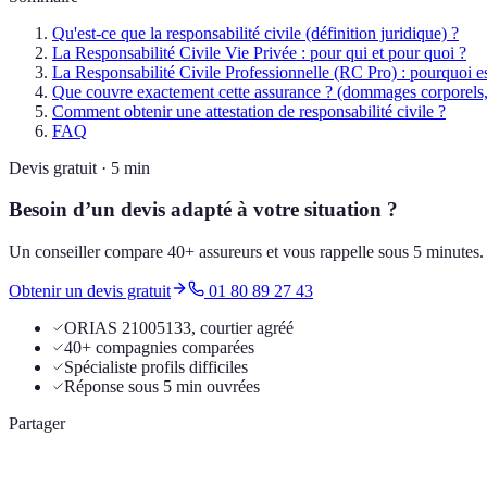
Qu'est-ce que la responsabilité civile (définition juridique) ?
La Responsabilité Civile Vie Privée : pour qui et pour quoi ?
La Responsabilité Civile Professionnelle (RC Pro) : pourquoi est
Que couvre exactement cette assurance ? (dommages corporels, 
Comment obtenir une attestation de responsabilité civile ?
FAQ
Devis gratuit · 5 min
Besoin d’un devis adapté à votre situation ?
Un conseiller compare 40+ assureurs et vous rappelle sous 5 minutes
Obtenir un devis gratuit
01 80 89 27 43
ORIAS 21005133, courtier agréé
40+ compagnies comparées
Spécialiste profils difficiles
Réponse sous 5 min ouvrées
Partager