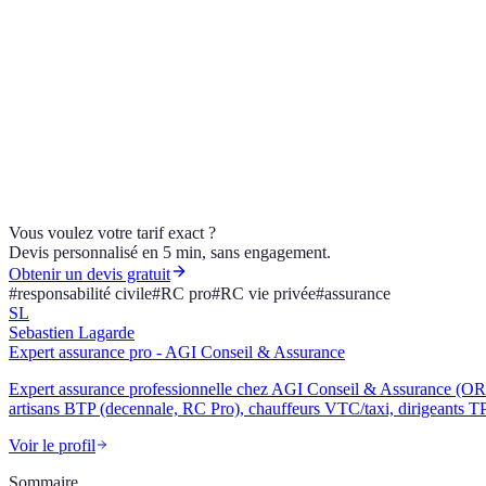
immédiatement en ligne
La RC vie privée est-elle obligatoire ?
RC vie privée et RC Pro, c'est pareil ?
Comment obtenir mon attestation RC Pro ?
Besoin d'une RC Pro adaptée à votre métier ? AGI Conseil & Assura
Vous voulez votre tarif exact ?
Devis personnalisé en 5 min, sans engagement.
Obtenir un devis gratuit
#
responsabilité civile
#
RC pro
#
RC vie privée
#
assurance
SL
Sebastien Lagarde
Expert assurance pro - AGI Conseil & Assurance
Expert assurance professionnelle chez AGI Conseil & Assurance (ORIA
artisans BTP (decennale, RC Pro), chauffeurs VTC/taxi, dirigeants TPE/
Voir le profil
Sommaire