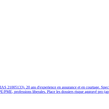
nce, courtier ORIAS 21005133, compare les contrats. Demandez votre 
S 21005133). 20 ans d'experience en assurance et en courtage. Specia
PME, professions liberales. Place les dossiers risque aggravé pro (apre