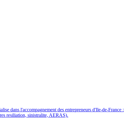
devis.
lise dans l'accompagnement des entrepreneurs d'Ile-de-France :
s resiliation, sinistralite, AERAS).