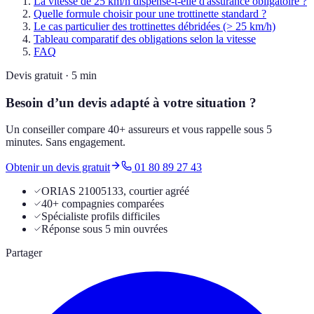
La vitesse de 25 km/h dispense-t-elle d'assurance obligatoire ?
Quelle formule choisir pour une trottinette standard ?
Le cas particulier des trottinettes débridées (> 25 km/h)
Tableau comparatif des obligations selon la vitesse
FAQ
Devis gratuit · 5 min
Besoin d’un devis adapté à votre situation ?
Un conseiller compare 40+ assureurs et vous rappelle sous 5
minutes. Sans engagement.
Obtenir un devis gratuit
01 80 89 27 43
ORIAS 21005133, courtier agréé
40+ compagnies comparées
Spécialiste profils difficiles
Réponse sous 5 min ouvrées
Partager