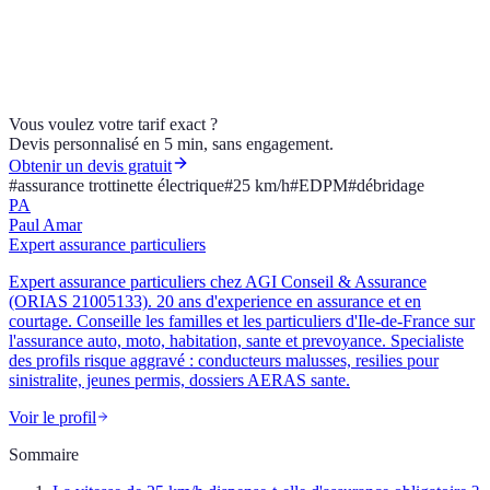
Quelle formule pour votre trottinette ? AGI Conseil & Assurance,
courtier ORIAS 21005133, vous oriente vers la bonne couverture.
Demandez votre devis.
Vous voulez votre tarif exact ?
Devis personnalisé en 5 min, sans engagement.
Obtenir un devis gratuit
#
assurance trottinette électrique
#
25 km/h
#
EDPM
#
débridage
PA
Paul Amar
Expert assurance particuliers
Expert assurance particuliers chez AGI Conseil & Assurance
(ORIAS 21005133). 20 ans d'experience en assurance et en
courtage. Conseille les familles et les particuliers d'Ile-de-France sur
l'assurance auto, moto, habitation, sante et prevoyance. Specialiste
des profils risque aggravé : conducteurs malusses, resilies pour
sinistralite, jeunes permis, dossiers AERAS sante.
Voir le profil
Sommaire