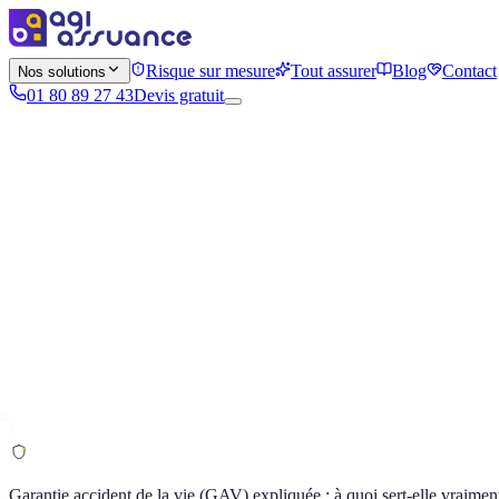
Risque sur mesure
Tout assurer
Blog
Contact
Nos solutions
01 80 89 27 43
Devis gratuit
Garantie accident de la vie (GAV) expliquée : à quoi sert-elle vraimen