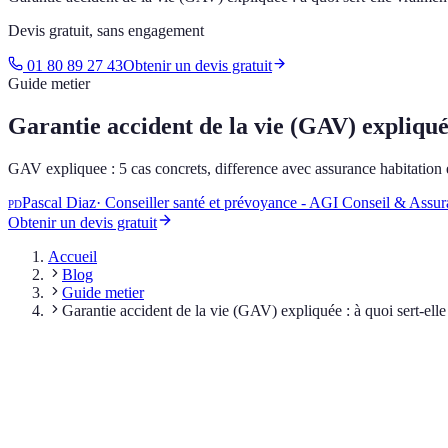
Devis gratuit, sans engagement
01 80 89 27 43
Obtenir un devis gratuit
Guide metier
Garantie accident de la vie (GAV) expliquée
GAV expliquee : 5 cas concrets, difference avec assurance habitation
Pascal Diaz
·
Conseiller santé et prévoyance - AGI Conseil & Assu
PD
Obtenir un devis gratuit
Accueil
Blog
Guide metier
Garantie accident de la vie (GAV) expliquée : à quoi sert-elle
Sommaire
Definition et perimetre de la GAV
Les 5 cas concrets
Comparatif GAV vs autres assurances