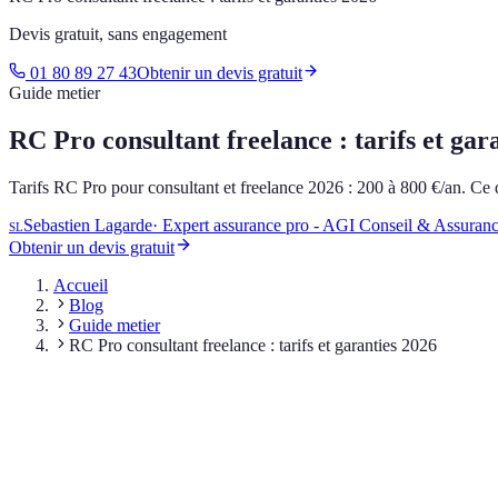
Devis gratuit, sans engagement
01 80 89 27 43
Obtenir un devis gratuit
Guide metier
RC Pro consultant freelance : tarifs et gar
Tarifs RC Pro pour consultant et freelance 2026 : 200 à 800 €/an. C
Sebastien Lagarde
·
Expert assurance pro - AGI Conseil & Assuran
SL
Obtenir un devis gratuit
Accueil
Blog
Guide metier
RC Pro consultant freelance : tarifs et garanties 2026
Sommaire
Pourquoi la RC Pro est indispensable pour un consultant
Quand la RC Pro est-elle obligatoire pour un consultant ?
Tarifs RC Pro consultant freelance en 2026