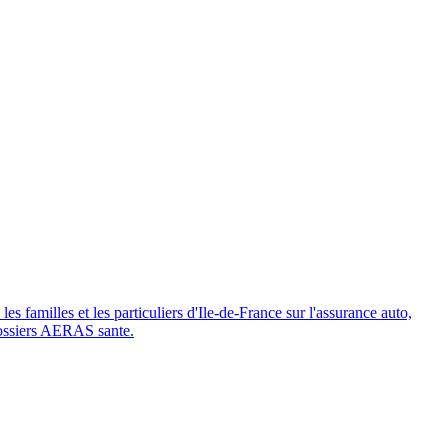
ances EDPM. Demandez votre devis.
familles et les particuliers d'Ile-de-France sur l'assurance auto,
 dossiers AERAS sante.