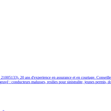
I Conseil & Assurance, courtier ORIAS 21005133, compare les assur
05133). 20 ans d'experience en assurance et en courtage. Conseille les 
ggravé : conducteurs malusses, resilies pour sinistralite, jeunes permis,