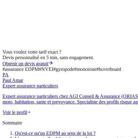
Un hoverboard doit-il être assuré ?
La monoroue est-elle couverte par l'habitation ?
Quelle garantie prioriser pour une monoroue chère ?
Gyropode, monoroue, hoverboard : trouvez la bonne couverture. AG
Vous voulez votre tarif exact ?
Devis personnalisé en 5 min, sans engagement.
Obtenir un devis gratuit
#
assurance EDPM
#
NVEI
#
gyropode
#
monoroue
#
hoverboard
PA
Paul Amar
Expert assurance particuliers
Expert assurance particuliers chez AGI Conseil & Assurance (ORIAS 210
moto, habitation, sante et prevoyance. Specialiste des profils risque a
Voir le profil
Sommaire
Qu'est-ce qu'un EDPM au sens de la loi ?