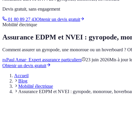
Devis gratuit, sans engagement
01 80 89 27 43
Obtenir un devis gratuit
Mobilité électrique
Assurance EDPM et NVEI : gyropode, mo
Comment assurer un gyropode, une monoroue ou un hoverboard ? Ob
Paul Amar
·
Expert assurance particuliers
23 juin 2026
Mis à jour l
PA
Obtenir un devis gratuit
Accueil
Blog
Mobilité électrique
Assurance EDPM et NVEI : gyropode, monoroue, hoverboa
Sommaire
Qu'est-ce qu'un EDPM au sens de la loi ?
L'assurance est-elle obligatoire pour les monoroues et gyropode
Quelles garanties spécifiques pour protéger vos NVEI ?