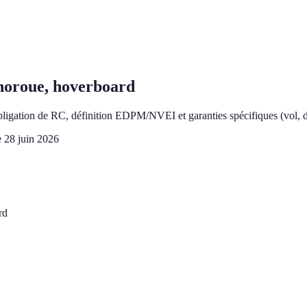
noroue, hoverboard
ligation de RC, définition EDPM/NVEI et garanties spécifiques (vo
e
28 juin 2026
rd
s ?