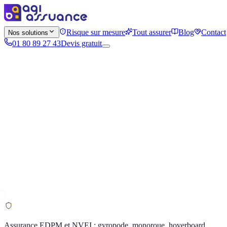
Risque sur mesure
Tout assurer
Blog
Contact
Nos solutions
01 80 89 27 43
Devis gratuit
Assurance EDPM et NVEI : gyropode, monoroue, hoverboard