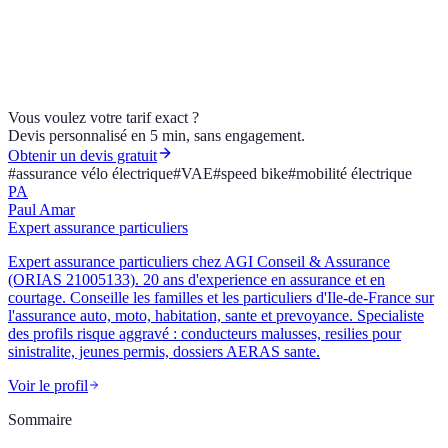
Protégez votre vélo électrique du vol et de la casse. AGI Conseil &
Assurance, courtier ORIAS 21005133, compare les offres.
Demandez votre devis.
Vous voulez votre tarif exact ?
Devis personnalisé en 5 min, sans engagement.
Obtenir un devis gratuit
#
assurance vélo électrique
#
VAE
#
speed bike
#
mobilité électrique
PA
Paul Amar
Expert assurance particuliers
Expert assurance particuliers chez AGI Conseil & Assurance
(ORIAS 21005133). 20 ans d'experience en assurance et en
courtage. Conseille les familles et les particuliers d'Ile-de-France sur
l'assurance auto, moto, habitation, sante et prevoyance. Specialiste
des profils risque aggravé : conducteurs malusses, resilies pour
sinistralite, jeunes permis, dossiers AERAS sante.
Voir le profil
Sommaire