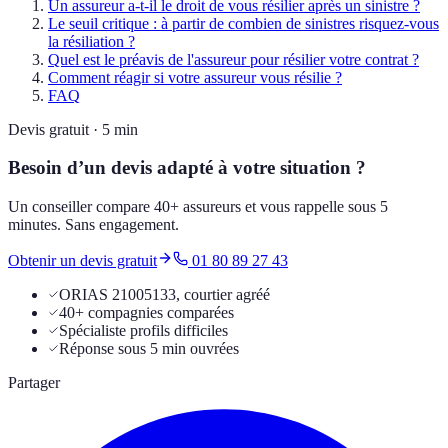
Un assureur a-t-il le droit de vous résilier après un sinistre ?
Le seuil critique : à partir de combien de sinistres risquez-vous
la résiliation ?
Quel est le préavis de l'assureur pour résilier votre contrat ?
Comment réagir si votre assureur vous résilie ?
FAQ
Devis gratuit · 5 min
Besoin d’un devis adapté à votre situation ?
Un conseiller compare 40+ assureurs et vous rappelle sous 5
minutes. Sans engagement.
Obtenir un devis gratuit
01 80 89 27 43
ORIAS 21005133, courtier agréé
40+ compagnies comparées
Spécialiste profils difficiles
Réponse sous 5 min ouvrées
Partager