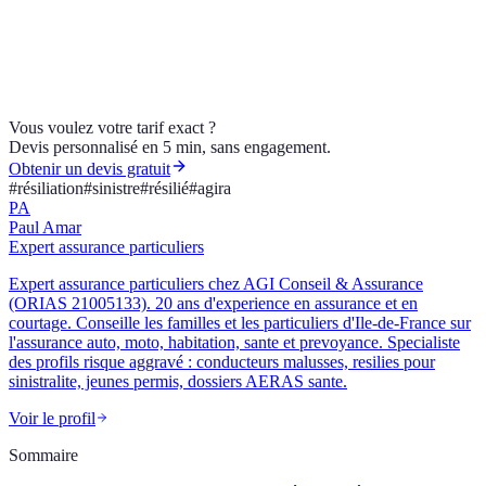
Résilié pour sinistres ? AGI Conseil & Assurance, courtier ORIAS
21005133, trouve un assureur adapté à votre profil. Demandez votre
devis.
Vous voulez votre tarif exact ?
Devis personnalisé en 5 min, sans engagement.
Obtenir un devis gratuit
#
résiliation
#
sinistre
#
résilié
#
agira
PA
Paul Amar
Expert assurance particuliers
Expert assurance particuliers chez AGI Conseil & Assurance
(ORIAS 21005133). 20 ans d'experience en assurance et en
courtage. Conseille les familles et les particuliers d'Ile-de-France sur
l'assurance auto, moto, habitation, sante et prevoyance. Specialiste
des profils risque aggravé : conducteurs malusses, resilies pour
sinistralite, jeunes permis, dossiers AERAS sante.
Voir le profil
Sommaire