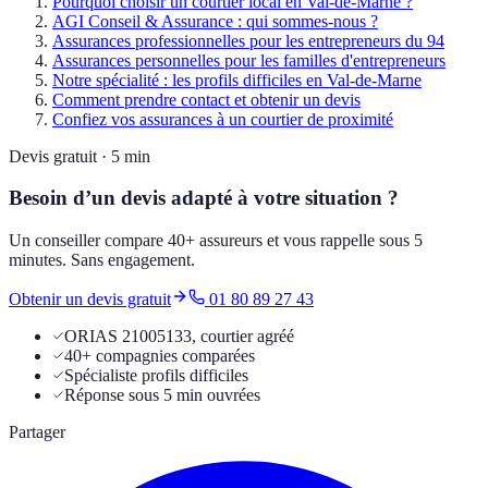
Pourquoi choisir un courtier local en Val-de-Marne ?
AGI Conseil & Assurance : qui sommes-nous ?
Assurances professionnelles pour les entrepreneurs du 94
Assurances personnelles pour les familles d'entrepreneurs
Notre spécialité : les profils difficiles en Val-de-Marne
Comment prendre contact et obtenir un devis
Confiez vos assurances à un courtier de proximité
Devis gratuit · 5 min
Besoin d’un devis adapté à votre situation ?
Un conseiller compare 40+ assureurs et vous rappelle sous 5
minutes. Sans engagement.
Obtenir un devis gratuit
01 80 89 27 43
ORIAS 21005133, courtier agréé
40+ compagnies comparées
Spécialiste profils difficiles
Réponse sous 5 min ouvrées
Partager