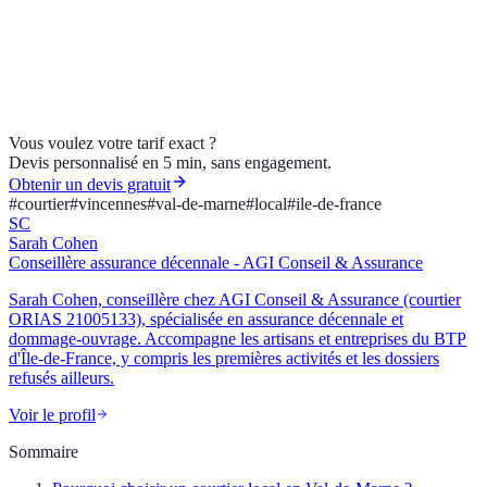
Obtenir un devis
Nous contacter
Mentions légales
Vous voulez votre tarif exact ?
Devis personnalisé en 5 min, sans engagement.
Obtenir un devis gratuit
#
courtier
#
vincennes
#
val-de-marne
#
local
#
ile-de-france
SC
Sarah Cohen
Conseillère assurance décennale - AGI Conseil & Assurance
Sarah Cohen, conseillère chez AGI Conseil & Assurance (courtier
ORIAS 21005133), spécialisée en assurance décennale et
dommage-ouvrage. Accompagne les artisans et entreprises du BTP
d'Île-de-France, y compris les premières activités et les dossiers
refusés ailleurs.
Voir le profil
Sommaire