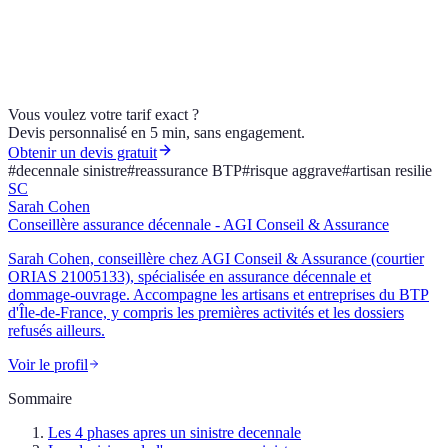
Demander un audit decennale apres sinistre →
Auteur
Sources
Code des assurances L113-3 et
L113-12
Code civil article 1792
Vous voulez votre tarif exact ?
Devis personnalisé en 5 min, sans engagement.
Obtenir un devis gratuit
#
decennale sinistre
#
reassurance BTP
#
risque aggrave
#
artisan resilie
SC
Sarah Cohen
Conseillère assurance décennale - AGI Conseil & Assurance
Sarah Cohen, conseillère chez AGI Conseil & Assurance (courtier
ORIAS 21005133), spécialisée en assurance décennale et
dommage-ouvrage. Accompagne les artisans et entreprises du BTP
d'Île-de-France, y compris les premières activités et les dossiers
refusés ailleurs.
Voir le profil
Sommaire
Les 4 phases apres un sinistre decennale