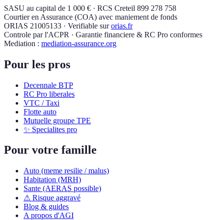
SASU au capital de 1 000 € · RCS Creteil 899 278 758
Courtier en Assurance (COA) avec maniement de fonds
ORIAS 21005133 · Verifiable sur
orias.fr
Controle par l'ACPR · Garantie financiere & RC Pro conformes
Mediation :
mediation-assurance.org
Pour les pros
Decennale BTP
RC Pro liberales
VTC / Taxi
Flotte auto
Mutuelle groupe TPE
✨ Specialites pro
Pour votre famille
Auto (meme resilie / malus)
Habitation (MRH)
Sante (AERAS possible)
⚠ Risque aggravé
Blog & guides
A propos d'AGI