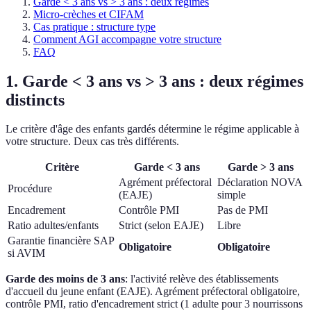
Garde < 3 ans vs > 3 ans : deux régimes
Micro-crèches et CIFAM
Cas pratique : structure type
Comment AGI accompagne votre structure
FAQ
1. Garde < 3 ans vs > 3 ans : deux régimes
distincts
Le critère d'âge des enfants gardés détermine le régime applicable à
votre structure. Deux cas très différents.
Critère
Garde < 3 ans
Garde > 3 ans
Agrément préfectoral
Déclaration NOVA
Procédure
(EAJE)
simple
Encadrement
Contrôle PMI
Pas de PMI
Ratio adultes/enfants
Strict (selon EAJE)
Libre
Garantie financière SAP
Obligatoire
Obligatoire
si AVIM
Garde des moins de 3 ans
: l'activité relève des établissements
d'accueil du jeune enfant (EAJE). Agrément préfectoral obligatoire,
contrôle PMI, ratio d'encadrement strict (1 adulte pour 3 nourrissons