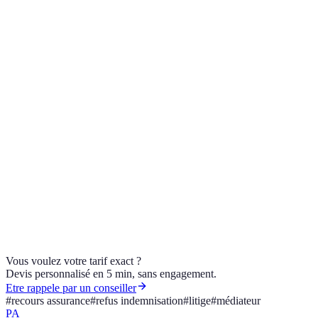
délai de prescription
Le médiateur de l'assurance est-il payant ?
Combien de temps pour saisir le médiateur ?
Une contre-expertise est-elle utile ?
Un refus d'indemnisation ou une offre insuffisante ? AGI Conseil &
Assurance, courtier ORIAS 21005133, vous oriente vers la bonne
démarche. Contactez un conseiller.
Vous voulez votre tarif exact ?
Devis personnalisé en 5 min, sans engagement.
Etre rappele par un conseiller
#
recours assurance
#
refus indemnisation
#
litige
#
médiateur
PA