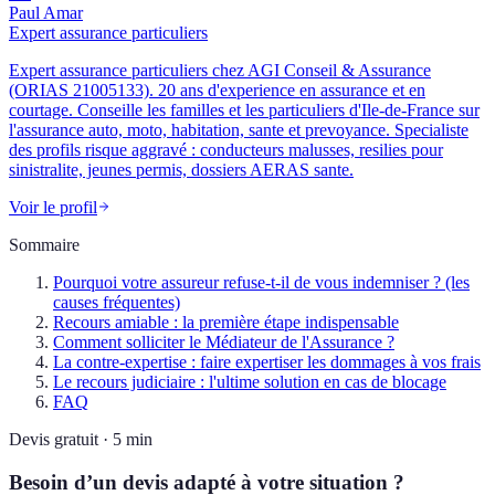
Paul Amar
Expert assurance particuliers
Expert assurance particuliers chez AGI Conseil & Assurance
(ORIAS 21005133). 20 ans d'experience en assurance et en
courtage. Conseille les familles et les particuliers d'Ile-de-France sur
l'assurance auto, moto, habitation, sante et prevoyance. Specialiste
des profils risque aggravé : conducteurs malusses, resilies pour
sinistralite, jeunes permis, dossiers AERAS sante.
Voir le profil
Sommaire
Pourquoi votre assureur refuse-t-il de vous indemniser ? (les
causes fréquentes)
Recours amiable : la première étape indispensable
Comment solliciter le Médiateur de l'Assurance ?
La contre-expertise : faire expertiser les dommages à vos frais
Le recours judiciaire : l'ultime solution en cas de blocage
FAQ
Devis gratuit · 5 min
Besoin d’un devis adapté à votre situation ?