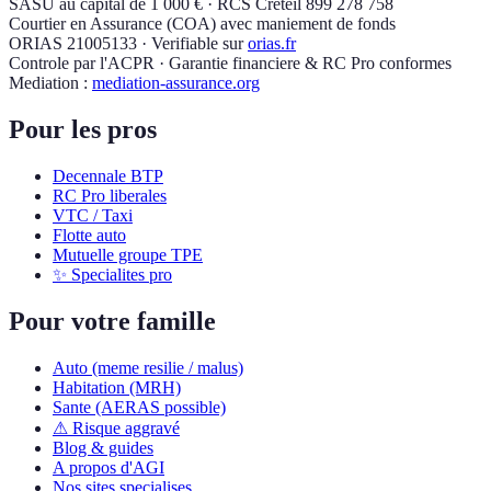
SASU au capital de 1 000 € · RCS Creteil 899 278 758
Courtier en Assurance (COA) avec maniement de fonds
ORIAS 21005133 · Verifiable sur
orias.fr
Controle par l'ACPR · Garantie financiere & RC Pro conformes
Mediation :
mediation-assurance.org
Pour les pros
Decennale BTP
RC Pro liberales
VTC / Taxi
Flotte auto
Mutuelle groupe TPE
✨ Specialites pro
Pour votre famille
Auto (meme resilie / malus)
Habitation (MRH)
Sante (AERAS possible)
⚠ Risque aggravé
Blog & guides
A propos d'AGI
Nos sites specialises