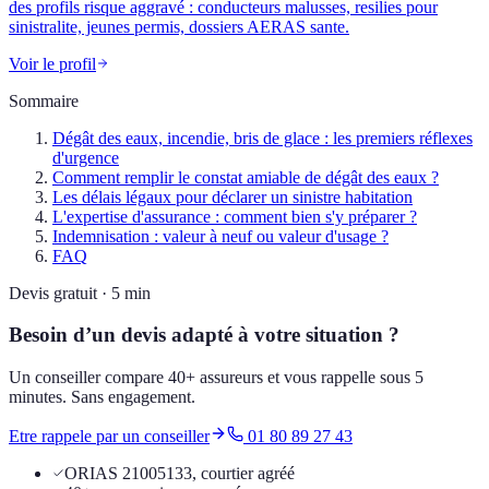
des profils risque aggravé : conducteurs malusses, resilies pour
sinistralite, jeunes permis, dossiers AERAS sante.
Voir le profil
Sommaire
Dégât des eaux, incendie, bris de glace : les premiers réflexes
d'urgence
Comment remplir le constat amiable de dégât des eaux ?
Les délais légaux pour déclarer un sinistre habitation
L'expertise d'assurance : comment bien s'y préparer ?
Indemnisation : valeur à neuf ou valeur d'usage ?
FAQ
Devis gratuit · 5 min
Besoin d’un devis adapté à votre situation ?
Un conseiller compare 40+ assureurs et vous rappelle sous 5
minutes. Sans engagement.
Etre rappele par un conseiller
01 80 89 27 43
ORIAS 21005133, courtier agréé