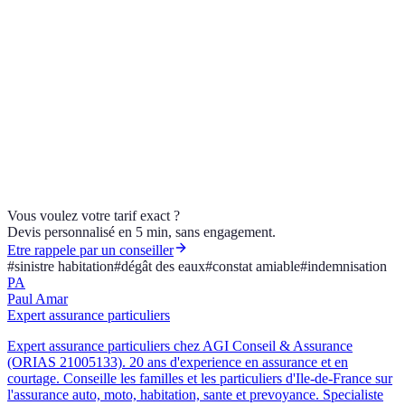
Faut-il un constat amiable pour un dégât des eaux ?
Serai-je remboursé en valeur à neuf ?
Un sinistre mal indemnisé, ou un contrat habitation à revoir ? AGI
Conseil & Assurance, courtier ORIAS 21005133, vous
accompagne. Contactez un conseiller.
Vous voulez votre tarif exact ?
Devis personnalisé en 5 min, sans engagement.
Etre rappele par un conseiller
#
sinistre habitation
#
dégât des eaux
#
constat amiable
#
indemnisation
PA
Paul Amar
Expert assurance particuliers
Expert assurance particuliers chez AGI Conseil & Assurance
(ORIAS 21005133). 20 ans d'experience en assurance et en
courtage. Conseille les familles et les particuliers d'Ile-de-France sur
l'assurance auto, moto, habitation, sante et prevoyance. Specialiste