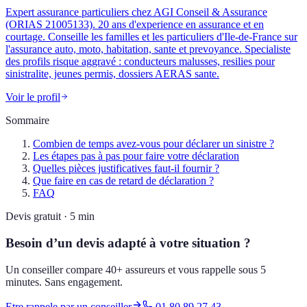
Expert assurance particuliers chez AGI Conseil & Assurance
(ORIAS 21005133). 20 ans d'experience en assurance et en
courtage. Conseille les familles et les particuliers d'Ile-de-France sur
l'assurance auto, moto, habitation, sante et prevoyance. Specialiste
des profils risque aggravé : conducteurs malusses, resilies pour
sinistralite, jeunes permis, dossiers AERAS sante.
Voir le profil
Sommaire
Combien de temps avez-vous pour déclarer un sinistre ?
Les étapes pas à pas pour faire votre déclaration
Quelles pièces justificatives faut-il fournir ?
Que faire en cas de retard de déclaration ?
FAQ
Devis gratuit · 5 min
Besoin d’un devis adapté à votre situation ?
Un conseiller compare 40+ assureurs et vous rappelle sous 5
minutes. Sans engagement.
Etre rappele par un conseiller
01 80 89 27 43