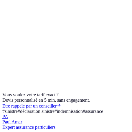
Combien de temps pour déclarer un dégât des eaux ?
Comment déclarer un sinistre rapidement ?
Mon assurance peut-elle refuser à cause d'un retard ?
Un sinistre mal indemnisé, ou un doute sur vos garanties ? AGI
Conseil & Assurance, courtier ORIAS 21005133, vous
accompagne. Contactez un conseiller.
Vous voulez votre tarif exact ?
Devis personnalisé en 5 min, sans engagement.
Etre rappele par un conseiller
#
sinistre
#
déclaration sinistre
#
indemnisation
#
assurance
PA
Paul Amar
Expert assurance particuliers